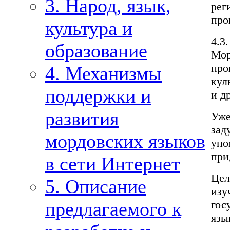
3. Народ, язык,
рег
про
культура и
4.3
образование
Мор
про
4. Механизмы
кул
поддержки и
и д
развития
Уже
зад
мордовских языков
упо
при
в сети Интернет
Цел
5. Описание
изу
гос
предлагаемого к
язы