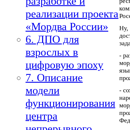
разработке и
рес
ком
реализации проекта
Рос
«Мордва России»
Ну,
дос
6. ДПО для
зад
взрослых в
- р
цифровую эпоху
мор
язы
7. Описание
про
модели
- с
нар
функционирования
мор
про
центра
Фед
непрерывного