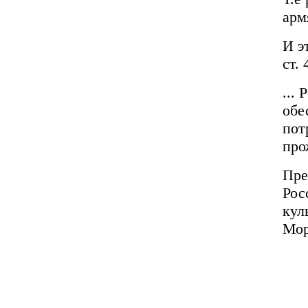
арм
И э
ст.
...
обе
пот
про
Пре
Рос
кул
Мор