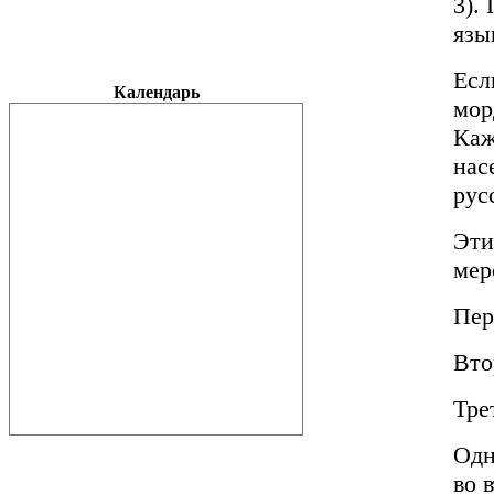
3).
язы
Есл
Календарь
мор
Каж
нас
рус
Эти
мер
Пер
Вто
Тре
Одн
во 