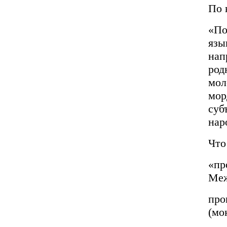
По 
«По
язы
нап
род
мол
мор
суб
нар
Что
«пр
Меж
про
(мо