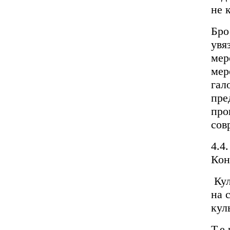
не 
Бро
увя
мер
мер
гал
пре
про
сов
4.4
Кон
Кул
на 
кул
Т.е