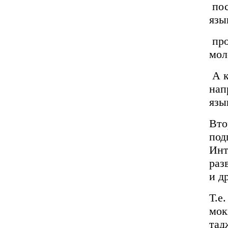
пос
язы
про
мол
А к
нап
язы
Вто
под
Инт
раз
и д
Т.е
мок
тад