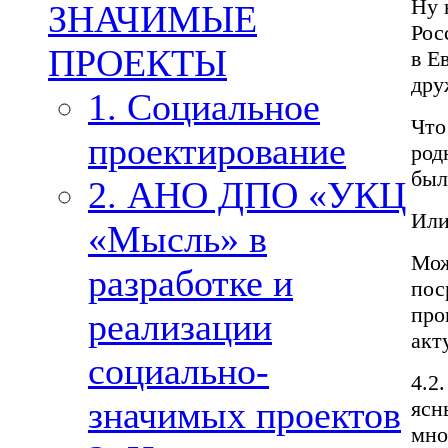
Ну 
ЗНАЧИМЫЕ
Рос
ПРОЕКТЫ
в Е
дру
1. Социальное
Что
проектирование
род
был
2. АНО ДПО «УКЦ
Или
«Мысль» в
Мож
разработке и
пос
про
реализации
акт
социально-
4.2
значимых проектов
ясн
мно