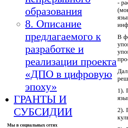
- р
образования
(мо
язы
8. Описание
инф
предлагаемого к
В ф
упо
разработке и
упо
про
реализации проекта
Дал
«ДПО в цифровую
реш
эпоху»
1).
ГРАНТЫ И
язы
СУБСИДИИ
2).
кул
Мы в социальных сетях