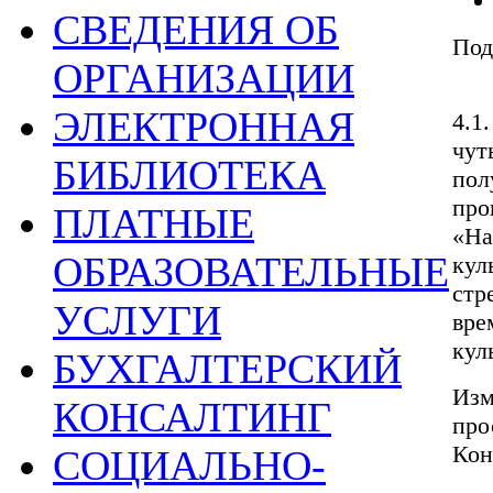
СВЕДЕНИЯ ОБ
Под
ОРГАНИЗАЦИИ
ЭЛЕКТРОННАЯ
4.1
чут
БИБЛИОТЕКА
пол
про
ПЛАТНЫЕ
«На
ОБРАЗОВАТЕЛЬНЫЕ
кул
стр
УСЛУГИ
вре
кул
БУХГАЛТЕРСКИЙ
Изм
КОНСАЛТИНГ
про
Кон
СОЦИАЛЬНО-