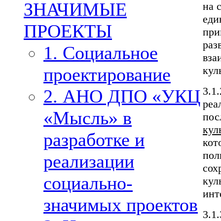
ЗНАЧИМЫЕ
на 
еди
ПРОЕКТЫ
при
раз
1. Социальное
вза
кул
проектирование
3.1
2. АНО ДПО «УКЦ
реа
«Мысль» в
пос
кул
разработке и
кот
пол
реализации
сох
социально-
кул
инт
значимых проектов
3.1