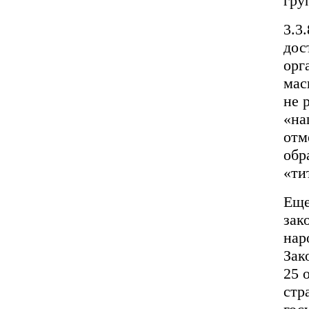
гру
3.3
дос
орг
мас
не 
«на
отм
обр
«ти
Еще
зак
нар
Зак
25 
стр