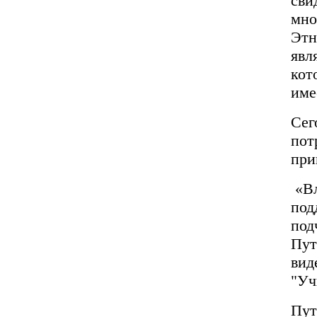
сви
мно
Этн
явл
кот
име
Сег
пот
при
«Вл
под
под
Пут
вид
"Уч
Пут