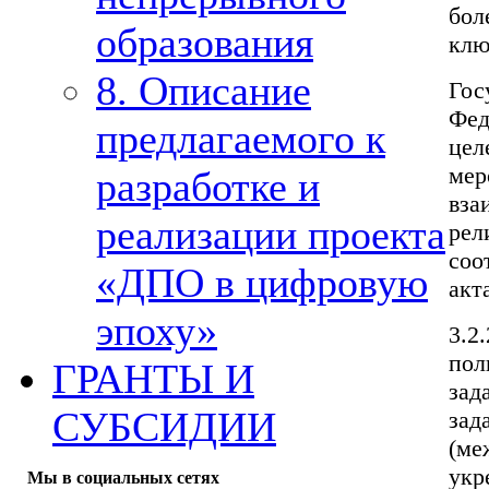
бол
образования
клю
8. Описание
Гос
Фед
предлагаемого к
цел
мер
разработке и
вза
реализации проекта
рел
соо
«ДПО в цифровую
акт
эпоху»
3.2
пол
ГРАНТЫ И
зад
СУБСИДИИ
зад
(ме
укр
Мы в социальных сетях