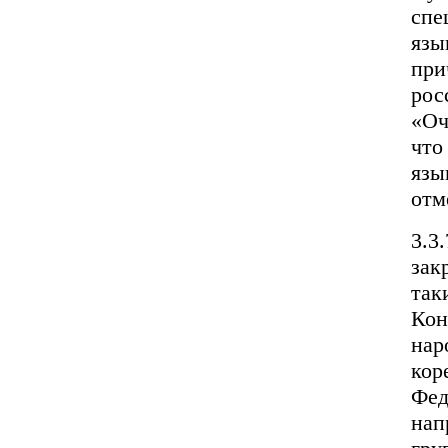
спе
язы
при
рос
«Оч
что
язы
отм
3.3
зак
так
Кон
нар
кор
Фед
нап