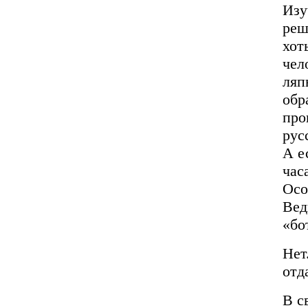
Изу
реш
хот
чел
ляп
обр
про
рус
А е
час
Осо
Вед
«бо
Нет
отд
В с