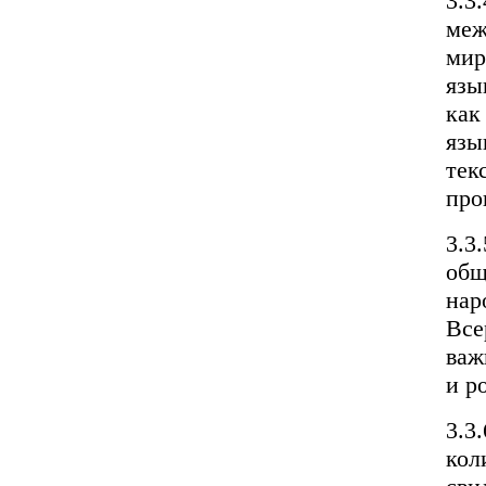
3.3
меж
мир
язы
как
язы
тек
про
3.3
общ
нар
Все
важ
и р
3.3
кол