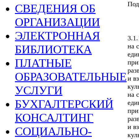
Под
СВЕДЕНИЯ ОБ
ОРГАНИЗАЦИИ
ЭЛЕКТРОННАЯ
3.1
на 
БИБЛИОТЕКА
еди
ПЛАТНЫЕ
при
раз
ОБРАЗОВАТЕЛЬНЫЕ
и в
кул
УСЛУГИ
на 
БУХГАЛТЕРСКИЙ
еди
при
КОНСАЛТИНГ
раз
и в
СОЦИАЛЬНО-
кул