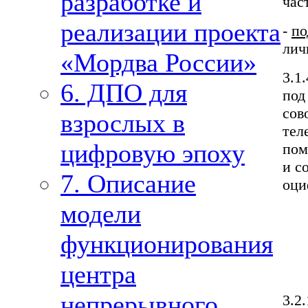
разработке и
час
реализации проекта
-
по
лич
«Мордва России»
3.1
6. ДПО для
по
сов
взрослых в
тел
цифровую эпоху
пом
и с
7. Описание
оци
модели
функционирования
центра
непрерывного
3.2