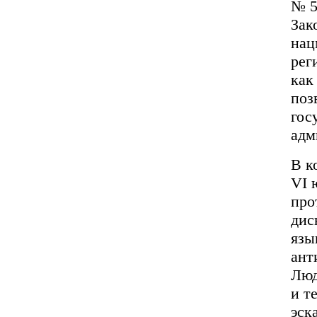
№ 5
Зак
нац
рег
как
поз
гос
адм
В к
VI 
про
дис
язы
ант
Люд
и т
эск