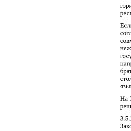
гор
рес
Есл
сог
сов
неж
гос
нап
бра
сто
язы
На 
реш
3.5
Зак