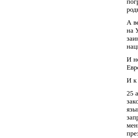
пог
род
А в
на 
заи
нац
И н
Евр
И к
25 
зак
язы
зап
мен
пре