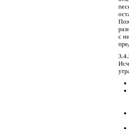
пес
ост
Поэ
раз
с н
пре
3.4
Исч
утр