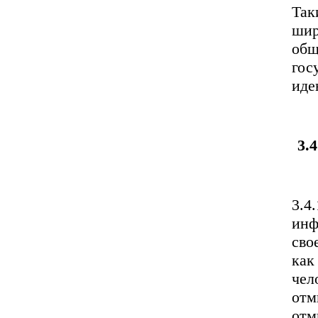
Так
шир
общ
гос
иде
3.
3.4
инф
сво
как
чел
отм
отм