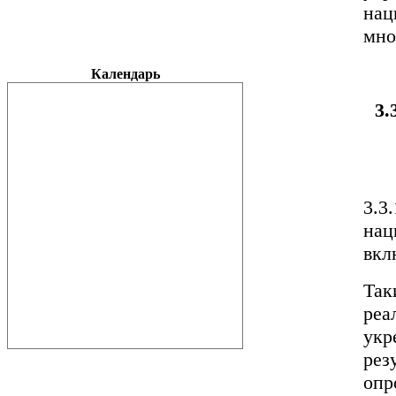
нац
мно
Календарь
3.3
нац
вкл
Так
реа
укр
рез
опр