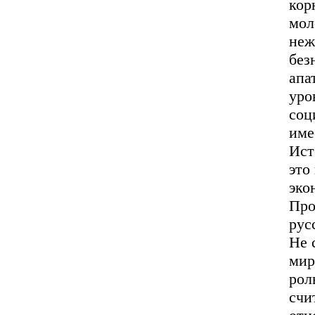
кор
мол
неж
без
апа
уро
соц
име
Ист
это
эко
Про
рус
Не 
мир
рол
счи