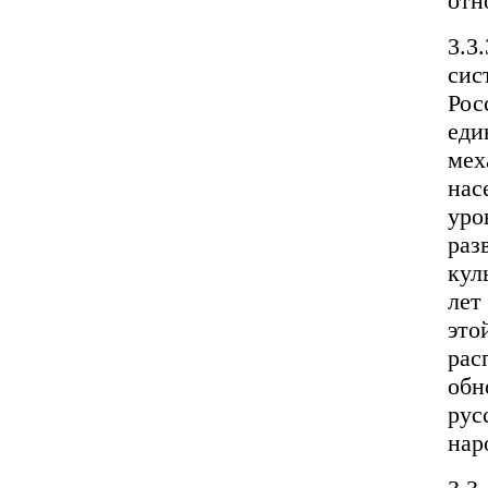
отн
3.3
сис
Рос
еди
мех
нас
уро
раз
кул
лет
это
рас
обн
рус
нар