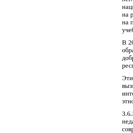
нац
на 
на 
уче
В 2
обр
доб
рес
Эти
выз
инт
этн
3.6
нед
сов