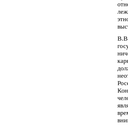
отн
леж
этн
выс
В.В
гос
нич
кар
дол
нео
Рос
Кон
чел
явл
вре
вни