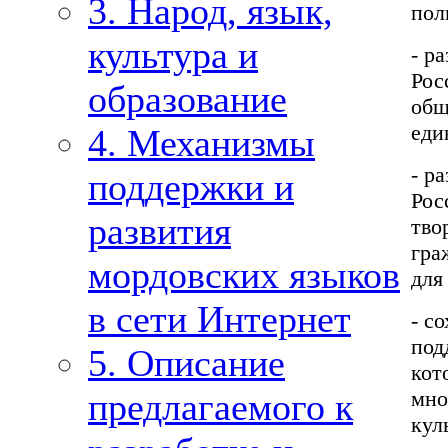
3. Народ, язык,
пол
культура и
- р
Рос
образование
общ
еди
4. Механизмы
- р
поддержки и
Рос
развития
тво
гра
мордовских языков
для
в сети Интернет
- с
под
5. Описание
кот
мно
предлагаемого к
кул