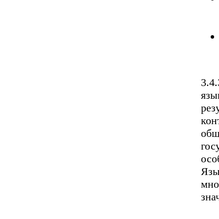
3.4
язы
рез
кон
общ
гос
осо
Язы
мно
зна