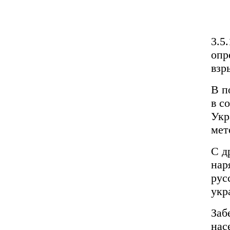
3.5
опр
взр
В п
в с
Укр
мет
С д
нар
рус
укр
Заб
нас