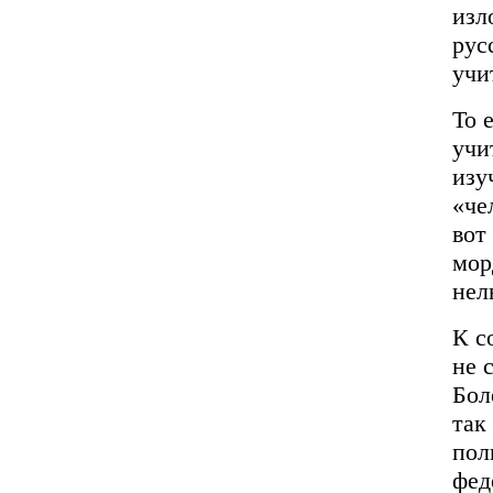
изл
рус
учи
То 
учи
изу
«че
вот
мор
нел
К с
не 
Бол
так
пол
фед