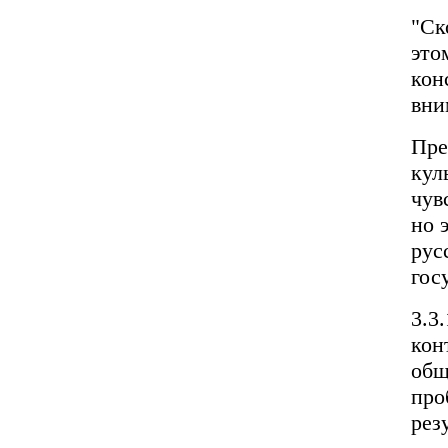
"Ск
это
кон
вни
Пре
кул
чув
но 
рус
гос
3.3
кон
общ
про
рез