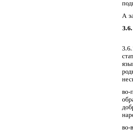
под
А з
3.6
3.6
ста
язы
род
нес
во-
обр
доб
нар
во-