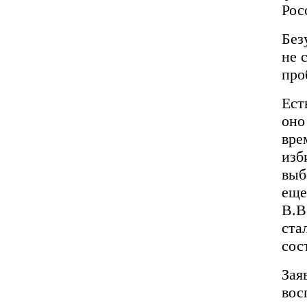
Рос
Без
не 
про
Ест
оно
вре
изб
выб
еще
В.В
ста
сос
Зая
вос