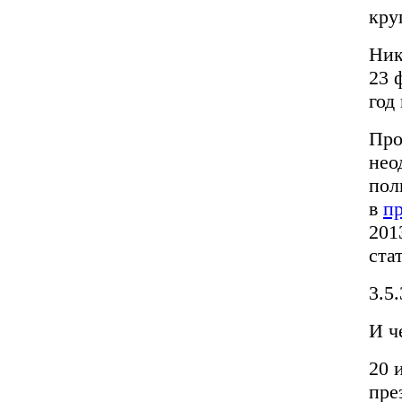
кру
Ник
23 
год
Про
нео
пол
в
п
201
ста
3.5
И ч
20 
пре