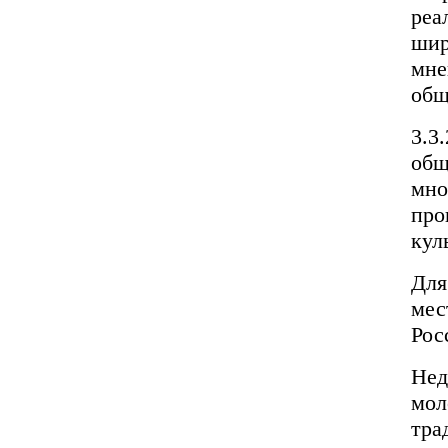
реа
шир
мне
общ
3.3
общ
мно
про
кул
Для
мес
Рос
Нед
мол
тра