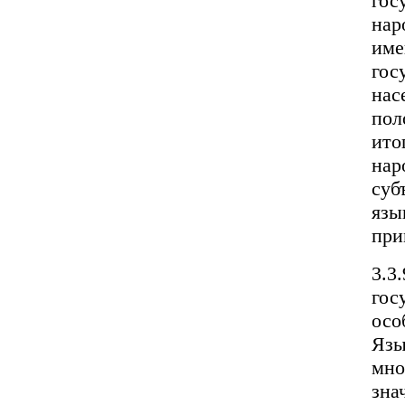
гос
нар
име
гос
нас
пол
ито
нар
суб
язы
при
3.3
гос
осо
Язы
мно
зна