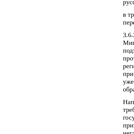
рус
в т
пер
3.6
Мин
под
про
рег
при
уже
обр
Нап
тре
гос
при
нег