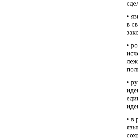
сде
• я
в с
зак
• р
исч
леж
пол
• р
иде
еди
иде
• в
язы
сох