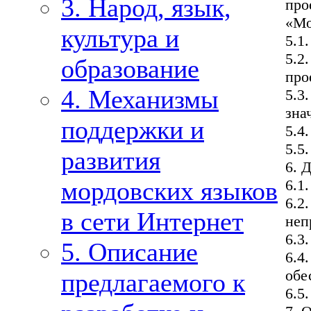
3. Народ, язык,
про
«Мо
культура и
5.1
5.2
образование
про
4. Механизмы
5.3
зна
поддержки и
5.4
5.5
развития
6. 
6.1
мордовских языков
6.2
в сети Интернет
неп
6.3
5. Описание
6.4
обе
предлагаемого к
6.5