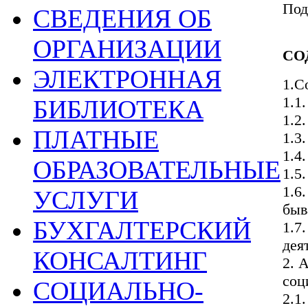
Под
СВЕДЕНИЯ ОБ
ОРГАНИЗАЦИИ
СО
ЭЛЕКТРОННАЯ
1.С
1.1
БИБЛИОТЕКА
1.2
ПЛАТНЫЕ
1.3
1.4
ОБРАЗОВАТЕЛЬНЫЕ
1.5
1.6
УСЛУГИ
быв
БУХГАЛТЕРСКИЙ
1.7
дея
КОНСАЛТИНГ
2. 
соц
СОЦИАЛЬНО-
2.1